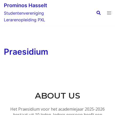
Skip
Prominos Hasselt
to
Studentenvereniging
content
Lerarenopleiding PXL
Praesidium
ABOUT US
Het Praesidium voor het academiejaar 2025-2026
bestaat uit 10 leden. Iedere persoon heeft een